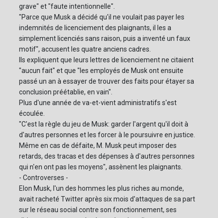
grave" et "faute intentionnelle".
"Parce que Musk a décidé qu'il ne voulait pas payer les
indemnités de licenciement des plaignants, il les a
simplement licenciés sans raison, puis a inventé un faux
motif", accusent les quatre anciens cadres.
Ils expliquent que leurs lettres de licenciement ne citaient
"aucun fait" et que "les employés de Musk ont ensuite
passé un an à essayer de trouver des faits pour étayer sa
conclusion préétablie, en vain".
Plus d'une année de va-et-vient administratifs s'est
écoulée.
"C'est la règle du jeu de Musk: garder l'argent qu'il doit à
d'autres personnes et les forcer à le poursuivre en justice.
Même en cas de défaite, M. Musk peut imposer des
retards, des tracas et des dépenses à d'autres personnes
qui n'en ont pas les moyens", assènent les plaignants.
- Controverses -
Elon Musk, l'un des hommes les plus riches au monde,
avait racheté Twitter après six mois d'attaques de sa part
sur le réseau social contre son fonctionnement, ses