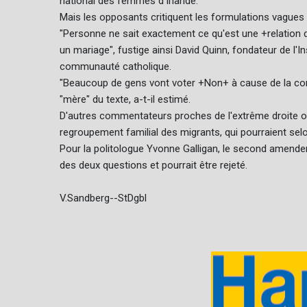
national des femmes d'Irlande.
Mais les opposants critiquent les formulations vagues
"Personne ne sait exactement ce qu'est une +relation 
un mariage", fustige ainsi David Quinn, fondateur de l'In
communauté catholique.
"Beaucoup de gens vont voter +Non+ à cause de la con
"mère" du texte, a-t-il estimé.
D'autres commentateurs proches de l'extrême droite on
regroupement familial des migrants, qui pourraient sel
Pour la politologue Yvonne Galligan, le second amendeme
des deux questions et pourrait être rejeté.
V.Sandberg--StDgbl