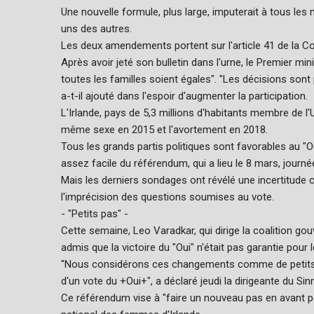
Une nouvelle formule, plus large, imputerait à tous les
uns des autres.
Les deux amendements portent sur l'article 41 de la Co
Après avoir jeté son bulletin dans l'urne, le Premier min
toutes les familles soient égales". "Les décisions sont
a-t-il ajouté dans l'espoir d'augmenter la participation.
L'Irlande, pays de 5,3 millions d'habitants membre de l
même sexe en 2015 et l'avortement en 2018.
Tous les grands partis politiques sont favorables au "
assez facile du référendum, qui a lieu le 8 mars, journ
Mais les derniers sondages ont révélé une incertitude 
l'imprécision des questions soumises au vote.
- "Petits pas" -
Cette semaine, Leo Varadkar, qui dirige la coalition g
admis que la victoire du "Oui" n'était pas garantie pour
"Nous considérons ces changements comme de petits 
d'un vote du +Oui+", a déclaré jeudi la dirigeante du Si
Ce référendum vise à "faire un nouveau pas en avant pou