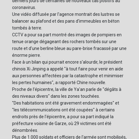
derniers jours de centaines de nouveaux cas positifs au
coronavirus.
Une vidéo diffusée par l'agence montrait des lustres se
balancer au plafond et des pans d'immeubles en béton
tombés à terre.
CCTV a pour sa part montré des images de pompiers en
tenue orange dégageant des rochers tombés sur une
route et d'une berline bleue au pare-brise fracassé par une
énorme pierre.
Face à un bilan qui pourrait encore s'alourdir, le président
chinois Xi Jinping a appelé "à tout faire pour venir en aide
aux personnes affectées par la catastrophe et minimiser
les pertes humaines", a rapporté Chine nouvelle.
Proche de l’épicentre, la ville de Ya'an parle de "dégâts à
des niveaux divers" dans les zones touchées.
"Des habitations ont été gravement endommagées" et
"les télécommunications ont été coupées" à certains
endroits près de l'épicentre, a pour sa part indiqué la
préfecture voisine de Garze, où 29 victimes ont été
dénombrées.
Plus de 1.000 soldats et officiers de l'armée sont mobilisés,