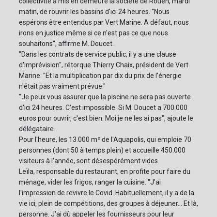
collectivité a mis en demeure la société de Rouen, mardi
matin, de rouvrir les bassins d'ici 24 heures. "Nous
espérons être entendus par Vert Marine. A défaut, nous
irons en justice même si ce n'est pas ce que nous
souhaitons", affirme M. Doucet.
"Dans les contrats de service public, il y a une clause
d'imprévision", rétorque Thierry Chaix, président de Vert
Marine. "Et la multiplication par dix du prix de l'énergie
n'était pas vraiment prévue."
"Je peux vous assurer que la piscine ne sera pas ouverte
d'ici 24 heures. C'est impossible. Si M. Doucet a 700.000
euros pour ouvrir, c'est bien. Moi je ne les ai pas", ajoute le
délégataire.
Pour l'heure, les 13.000 m² de l'Aquapolis, qui emploie 70
personnes (dont 50 à temps plein) et accueille 450.000
visiteurs à l'année, sont désespérément vides.
Leïla, responsable du restaurant, en profite pour faire du
ménage, vider les frigos, ranger la cuisine. "J'ai
l'impression de revivre le Covid. Habituellement, il y a de la
vie ici, plein de compétitions, des groupes à déjeuner... Et là,
personne. J'ai dû appeler les fournisseurs pour leur