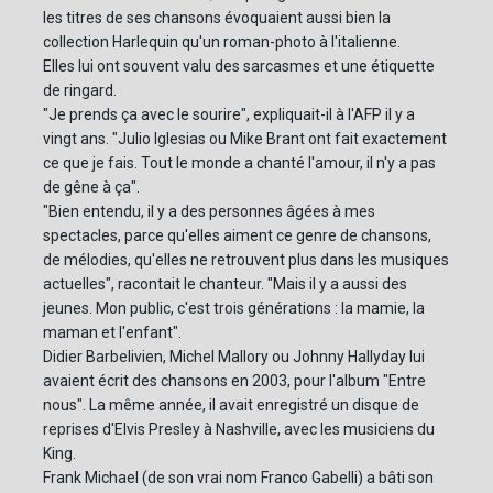
les titres de ses chansons évoquaient aussi bien la
collection Harlequin qu'un roman-photo à l'italienne.
Elles lui ont souvent valu des sarcasmes et une étiquette
de ringard.
"Je prends ça avec le sourire", expliquait-il à l'AFP il y a
vingt ans. "Julio Iglesias ou Mike Brant ont fait exactement
ce que je fais. Tout le monde a chanté l'amour, il n'y a pas
de gêne à ça".
"Bien entendu, il y a des personnes âgées à mes
spectacles, parce qu'elles aiment ce genre de chansons,
de mélodies, qu'elles ne retrouvent plus dans les musiques
actuelles", racontait le chanteur. "Mais il y a aussi des
jeunes. Mon public, c'est trois générations : la mamie, la
maman et l'enfant".
Didier Barbelivien, Michel Mallory ou Johnny Hallyday lui
avaient écrit des chansons en 2003, pour l'album "Entre
nous". La même année, il avait enregistré un disque de
reprises d'Elvis Presley à Nashville, avec les musiciens du
King.
Frank Michael (de son vrai nom Franco Gabelli) a bâti son