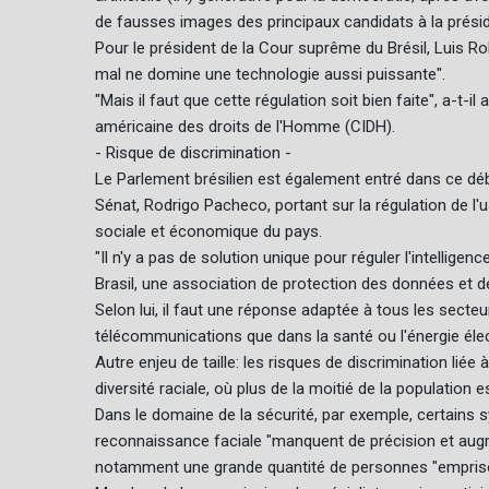
de fausses images des principaux candidats à la présid
Pour le président de la Cour suprême du Brésil, Luis Rob
mal ne domine une technologie aussi puissante".
"Mais il faut que cette régulation soit bien faite", a-t-il 
américaine des droits de l'Homme (CIDH).
- Risque de discrimination -
Le Parlement brésilien est également entré dans ce dé
Sénat, Rodrigo Pacheco, portant sur la régulation de l'us
sociale et économique du pays.
"Il n'y a pas de solution unique pour réguler l'intelligenc
Brasil, une association de protection des données et d
Selon lui, il faut une réponse adaptée à tous les secteu
télécommunications que dans la santé ou l'énergie élec
Autre enjeu de taille: les risques de discrimination liée 
diversité raciale, où plus de la moitié de la population 
Dans le domaine de la sécurité, par exemple, certains syst
reconnaissance faciale "manquent de précision et augme
notamment une grande quantité de personnes "emprison