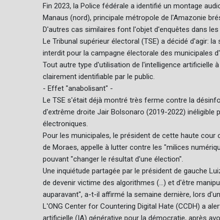
Fin 2023, la Police fédérale a identifié un montage audi
Manaus (nord), principale métropole de l'Amazonie brés
D'autres cas similaires font l'objet d'enquêtes dans les
Le Tribunal supérieur électoral (TSE) a décidé d'agir: 
interdit pour la campagne électorale des municipales d
Tout autre type d'utilisation de l'intelligence artificie
clairement identifiable par le public.
- Effet "anabolisant" -
Le TSE s'était déjà montré très ferme contre la désinfor
d'extrême droite Jair Bolsonaro (2019-2022) inéligible 
électroniques.
Pour les municipales, le président de cette haute cour 
de Moraes, appelle à lutter contre les "milices numériques
pouvant "changer le résultat d'une élection".
Une inquiétude partagée par le président de gauche Luiz 
de devenir victime des algorithmes (...) et d'être manipul
auparavant", a-t-il affirmé la semaine dernière, lors d'u
L'ONG Center for Countering Digital Hate (CCDH) a alerté
artificielle (IA) générative pour la démocratie, après av