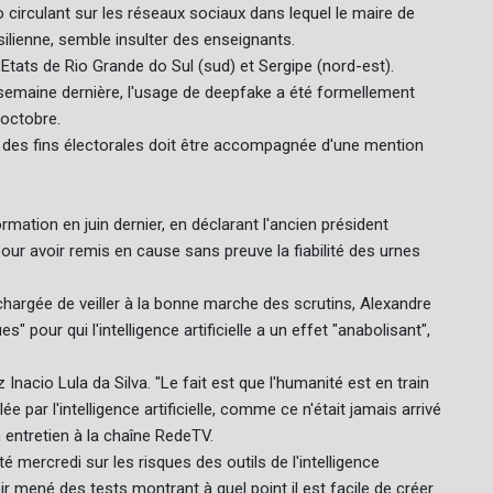
o circulant sur les réseaux sociaux dans lequel le maire de
ilienne, semble insulter des enseignants.
 Etats de Rio Grande do Sul (sud) et Sergipe (nord-est).
la semaine dernière, l'usage de deepfake a été formellement
'octobre.
lle à des fins électorales doit être accompagnée d'une mention
mation en juin dernier, en déclarant l'ancien président
pour avoir remis en cause sans preuve la fiabilité des urnes
chargée de veiller à la bonne marche des scrutins, Alexandre
" pour qui l'intelligence artificielle a un effet "anabolisant",
Inacio Lula da Silva. "Le fait est que l'humanité est en train
ée par l'intelligence artificielle, comme ce n'était jamais arrivé
n entretien à la chaîne RedeTV.
 mercredi sur les risques des outils de l'intelligence
oir mené des tests montrant à quel point il est facile de créer