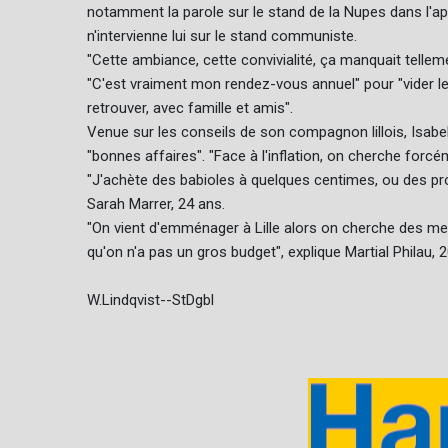
notamment la parole sur le stand de la Nupes dans l'a
n'intervienne lui sur le stand communiste.
"Cette ambiance, cette convivialité, ça manquait telle
"C'est vraiment mon rendez-vous annuel" pour "vider les 
retrouver, avec famille et amis".
Venue sur les conseils de son compagnon lillois, Isabel
"bonnes affaires". "Face à l'inflation, on cherche forcém
"J'achète des babioles à quelques centimes, ou des pr
Sarah Marrer, 24 ans.
"On vient d'emménager à Lille alors on cherche des me
qu'on n'a pas un gros budget", explique Martial Philau,
W.Lindqvist--StDgbl