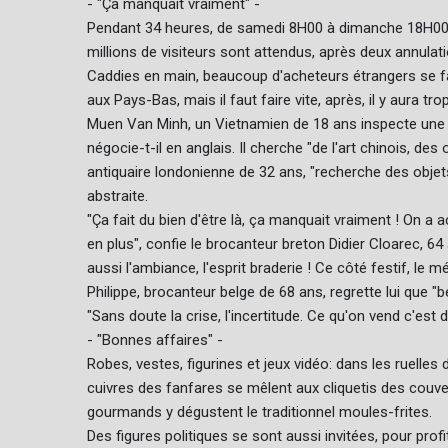
- "Ça manquait vraiment" -
Pendant 34 heures, de samedi 8H00 à dimanche 18H00, la
millions de visiteurs sont attendus, après deux annula
Caddies en main, beaucoup d'acheteurs étrangers se fa
aux Pays-Bas, mais il faut faire vite, après, il y aura tro
Muen Van Minh, un Vietnamien de 18 ans inspecte une ta
négocie-t-il en anglais. Il cherche "de l'art chinois, des 
antiquaire londonienne de 32 ans, "recherche des objets
abstraite.
"Ça fait du bien d'être là, ça manquait vraiment ! On 
en plus", confie le brocanteur breton Didier Cloarec, 64 a
aussi l'ambiance, l'esprit braderie ! Ce côté festif, le 
Philippe, brocanteur belge de 68 ans, regrette lui que
"Sans doute la crise, l'incertitude. Ce qu'on vend c'est du
- "Bonnes affaires" -
Robes, vestes, figurines et jeux vidéo: dans les ruelles
cuivres des fanfares se mêlent aux cliquetis des couvert
gourmands y dégustent le traditionnel moules-frites.
Des figures politiques se sont aussi invitées, pour pro