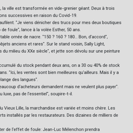
 ville est transformée en vide-grenier géant. Deux à trois
tions successives en raison du Covid-19.
ufilent. "Je viens dénicher des trucs pour mes deux boutiques
p de foule", lance à la volée Esther, 50 ans.
ble ornée de nacre. "150 ? 160 ? 180... Bon, d'accord",
objets anciens et rares". Sur le stand voisin, Sally Light,
 du milieu du XXe siècle", et jette son dévolu sur une peinture
a accumulé du stock pendant deux ans, on a 30 ou 40% de stock
ns. "Ici, les ventes sont bien meilleures qu'ailleurs. Mais il y a
mélange des langues".
 "beaucoup d'acheteurs demandent mais ne veulent plus payer".
 luxe, pas de l'essentiel", soupire-t-il.
 du Vieux Lille, la marchandise est variée et moins chère. Les
s installés par les restaurateurs. Des dizaines de milliers de
fiter de l'effet de foule: Jean-Luc Mélenchon prendra