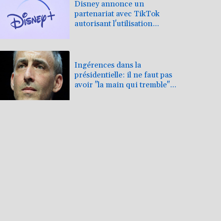
Disney annonce un
partenariat avec TikTok
autorisant l'utilisation
d'extraits de ses films
Ingérences dans la
présidentielle: il ne faut pas
avoir "la main qui tremble"
face à TikTok et X, exhorte
Glucksmann