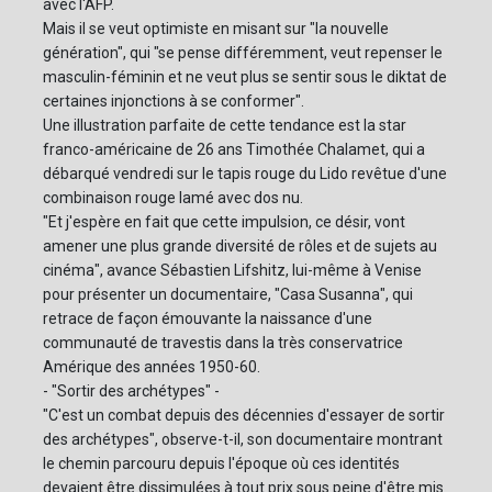
avec l'AFP.
Mais il se veut optimiste en misant sur "la nouvelle
génération", qui "se pense différemment, veut repenser le
masculin-féminin et ne veut plus se sentir sous le diktat de
certaines injonctions à se conformer".
Une illustration parfaite de cette tendance est la star
franco-américaine de 26 ans Timothée Chalamet, qui a
débarqué vendredi sur le tapis rouge du Lido revêtue d'une
combinaison rouge lamé avec dos nu.
"Et j'espère en fait que cette impulsion, ce désir, vont
amener une plus grande diversité de rôles et de sujets au
cinéma", avance Sébastien Lifshitz, lui-même à Venise
pour présenter un documentaire, "Casa Susanna", qui
retrace de façon émouvante la naissance d'une
communauté de travestis dans la très conservatrice
Amérique des années 1950-60.
- "Sortir des archétypes" -
"C'est un combat depuis des décennies d'essayer de sortir
des archétypes", observe-t-il, son documentaire montrant
le chemin parcouru depuis l'époque où ces identités
devaient être dissimulées à tout prix sous peine d'être mis