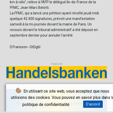
km à vélo", relève à l'AFP le délégué Ile-de-France de la
FFMC, Jean-Marc Belotti.
La FFMC, qui a lancé une pétition ayant récolté jeudi midi
quelque 42.400 signatures, prévoit une manifestation
samedi à la mi-journée devant la mairie de Paris. Un
recours devant le tribunal administratif a été déposé en
septembre dernier pour annuler l'arrêté.
D.Fransson--StDgbl
Publicité
En utilisant ce site web, vous acceptez que nous
utilisions des cookies. Vous pouvez en savoir plus dans l
© Stockholms Dagblad 2026 - Tous droits réservés
politique de confidentialité.
D'accord