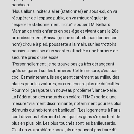
handicap.
"Nous allons inciter à aller (stationner) en sous-sol, on va
récupérer de l’espace public, on va mieux réguler je
l’espère le stationnement illicite", soutient M. Belliard.
Maman de trois enfants en bas-âge et vivant dans le 20e
arrondissement, Anissa (qui ne souhaite pas donner son
nom) circule à pied, poussette à la main, sur les trottoirs
parisiens, non loin d'un scooter attaché à une barrière de
sécurité près d'une école.
"Personnellement, je ne trouve pas ça très dérangeant
qu’ils se garent sur les barrières. Cette mesure, c'est pas
cool. Et maintenant, ils se garent carrément au milieu des
places pour les voitures, ça crée encore plus de difficultés.
Pour moi, ça rajoute un nouveau problème", lance-t-elle.
La Fédération des motards en colère (FFMC) parle d'une
mesure "vraiment discriminante, notamment pour les plus
démunis qui habitent en banlieue". "Les logements à Paris
sont devenus tellement chers que les gens s’exportent de
plus en plus loin. Les plus touchés sont les banlieusards.
C’est un vrai problème social, ils ne peuvent pas faire 40