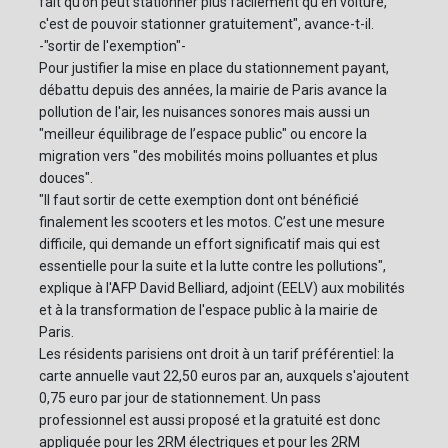
fait qu’on peut stationner plus facilement qu’en voiture,
c'est de pouvoir stationner gratuitement", avance-t-il.
-"sortir de l'exemption"-
Pour justifier la mise en place du stationnement payant,
débattu depuis des années, la mairie de Paris avance la
pollution de l'air, les nuisances sonores mais aussi un
"meilleur équilibrage de l’espace public" ou encore la
migration vers "des mobilités moins polluantes et plus
douces".
"Il faut sortir de cette exemption dont ont bénéficié
finalement les scooters et les motos. C’est une mesure
difficile, qui demande un effort significatif mais qui est
essentielle pour la suite et la lutte contre les pollutions",
explique à l'AFP David Belliard, adjoint (EELV) aux mobilités
et à la transformation de l'espace public à la mairie de
Paris.
Les résidents parisiens ont droit à un tarif préférentiel: la
carte annuelle vaut 22,50 euros par an, auxquels s'ajoutent
0,75 euro par jour de stationnement. Un pass
professionnel est aussi proposé et la gratuité est donc
appliquée pour les 2RM électriques et pour les 2RM