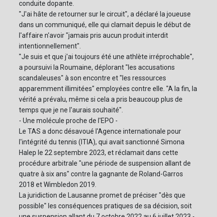
conduite dopante.
"J'ai hâte de retourner sur le circuit", a déclaré la joueuse
dans un communiqué, elle qui clamait depuis le début de
l'affaire n'avoir "jamais pris aucun produit interdit
intentionnellement".
"Je suis et que j'ai toujours été une athlète irréprochable",
a poursuivi la Roumaine, déplorant "les accusations
scandaleuses" à son encontre et "les ressources
apparemment illimitées" employées contre elle. "A la fin, la
vérité a prévalu, même si cela a pris beaucoup plus de
temps que je ne l'aurais souhaité".
- Une molécule proche de l'EPO -
Le TAS a donc désavoué l'Agence internationale pour
l'intégrité du tennis (ITIA), qui avait sanctionné Simona
Halep le 22 septembre 2023, et réclamait dans cette
procédure arbitrale "une période de suspension allant de
quatre à six ans" contre la gagnante de Roland-Garros
2018 et Wimbledon 2019.
La juridiction de Lausanne promet de préciser "dès que
possible" les conséquences pratiques de sa décision, soit
une suspension allant du 7 octobre 2022 au 6 juillet 2023 -