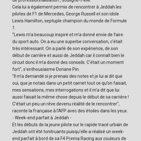
de professionnalisation", souligne-t-elle.
Cela lui a également permis de rencontrer à Jeddah les
pilotes de F1 de Mercedes, George Russell et son idole
Lewis Hamilton, septuple champion du monde de Formule
1.
"Lewis m’a beaucoup inspiré et m’a donné envie de faire
du sport auto. On a eu une superbe conversation, c’était
très intéressant. On a parlé de son expérience, de son
début de carrière et aussi de Jeddah car il connaît bien le
circuit donc il m’a donné des conseils. C'était un moment
fort", s'enthousiasme Doriane Pin.
"Il m’a demandé si je prenais des notes et je lui ai dit que
oui, que je notais dans un petit carnet tout ce qu’on faisait,
mes sensations, mes interrogations et il m’a dit que lui
aussi faisait la même chose depuis le début de sa carrière !
C’était un peu un rêve devenu réalité de le rencontrer",
raconte la Française à l'AFP avec des étoiles dans les yeux.
- Week-end parfait à Jeddah -
Et les débuts de la jeune pilote sur le rapide tracé urbain de
Jeddah ont été tonitruants puisqu'elle a réalisé un week-
end parfait à bord de sa F4 Prema Racing aux couleurs de