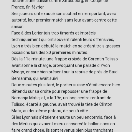
touché à une cuisse contre Strasbourg, en Coupe de
France, fin février.
Ses joueurs ont exaucé son souhait en remportant, avec
autorité, leur premier match sans leur avant-centre cette
saison.
Face à des Lorientais trop timorés et imprécis
techniquement qui ont souvent ralenti leurs offensives,
Lyon a très bien débuté le match en se créant trois grosses
occasions lors des 20 premières minutes.
Dès la 11e minute, une frappe croisée de Corentin Tolisso
avait sonné la charge, provoquant une parade d'Yvon
Mvogo, encore bien présent sur la reprise de près de Saïd
Benrahma, qui avait suivi.
Deux minutes plus tard, le portier suisse s'était encore bien
détendu sur sa droite pour repousser une frappe de
Nemanja Matic, et, à la 19e, un long centre rentrant de
Tolisso, écarté à gauche, avait trouvé la tête de Clinton
Mata, au deuxième poteau, de peu à côté.
Si les Lyonnais s'étaient ensuite un peu endormis, face à
des Merlus qui avaient mieux conservé le ballon sans en
faire grand chose, ils sont revenus bien plus tranchants