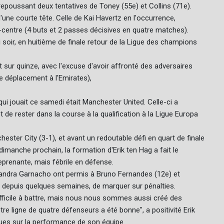
poussant deux tentatives de Toney (55e) et Collins (71e).
d'une courte tête. Celle de Kai Havertz en l'occurrence,
t-centre (4 buts et 2 passes décisives en quatre matches).
 soir, en huitième de finale retour de la Ligue des champions
t sur quinze, avec l'excuse d'avoir affronté des adversaires
e déplacement à l'Emirates),
qui jouait ce samedi était Manchester United. Celle-ci a
 de rester dans la course à la qualification à la Ligue Europa
ster City (3-1), et avant un redoutable défi en quart de finale
dimanche prochain, la formation d'Erik ten Hag a fait le
prenante, mais fébrile en défense.
jandra Garnacho ont permis à Bruno Fernandes (12e) et
 depuis quelques semaines, de marquer sur pénalties.
ifficile à battre, mais nous nous sommes aussi créé des
e ligne de quatre défenseurs a été bonne", a positivité Erik
ques sur la performance de son équipe.