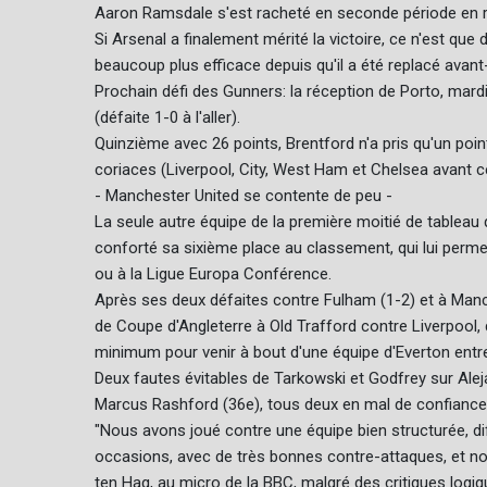
Aaron Ramsdale s'est racheté en seconde période en re
Si Arsenal a finalement mérité la victoire, ce n'est que 
beaucoup plus efficace depuis qu'il a été replacé avan
Prochain défi des Gunners: la réception de Porto, mardi
(défaite 1-0 à l'aller).
Quinzième avec 26 points, Brentford n'a pris qu'un poin
coriaces (Liverpool, City, West Ham et Chelsea avant c
- Manchester United se contente de peu -
La seule autre équipe de la première moitié de tableau 
conforté sa sixième place au classement, qui lui permet
ou à la Ligue Europa Conférence.
Après ses deux défaites contre Fulham (1-2) et à Manche
de Coupe d'Angleterre à Old Trafford contre Liverpool, 
minimum pour venir à bout d'une équipe d'Everton entre
Deux fautes évitables de Tarkowski et Godfrey sur Ale
Marcus Rashford (36e), tous deux en mal de confiance
"Nous avons joué contre une équipe bien structurée, d
occasions, avec de très bonnes contre-attaques, et notr
ten Hag, au micro de la BBC, malgré des critiques logi