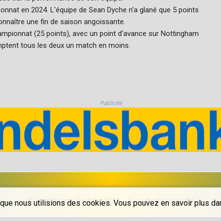
onnat en 2024. L'équipe de Sean Dyche n'a glané que 5 points
 connaître une fin de saison angoissante.
ampionnat (25 points), avec un point d'avance sur Nottingham
omptent tous les deux un match en moins.
Publicité
© Stockholms Dagblad 2026 - Tous droits réservés
que nous utilisions des cookies. Vous pouvez en savoir plus dans