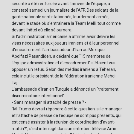
sécurité a été renforcée avant l'arrivée de l'équipe, a
constaté samedi un journaliste de l'AFP. Des soldats de la
garde nationale sont stationnés, lourdement armés,
devant le stade où s'entraînera la Team Melli, tout comme
devant l'hôtel où elle séjournera.
Si l'administration américaine a affirmé avoir délivré les
visas nécessaires aux joueurs iraniens et à leur personnel
d'encadrement, l'ambassadeur d'Iran au Mexique,
Abolfazl Pasandideh, a déclaré que "15 membres de
l'équipe administrative et d'encadrement" s'étaient vus
opposer un refus. Selon des médias iraniens à Téhéran,
cela inclut le président de la fédération iranienne Mehdi
Taj.
L'ambassade d'Iran en Turquie a dénoncé un "traitement
discriminatoire intentionnel".
- Sans manager ni attaché de presse ? -
"M. Trump devrait répondre à cette question: si le manager
et l'attaché de presse de l'équipe ne sont pas présents, qui
est censé assister à la réunion de coordination d'avant-
match?", s'est interrogé dans un entretien télévisé Amir