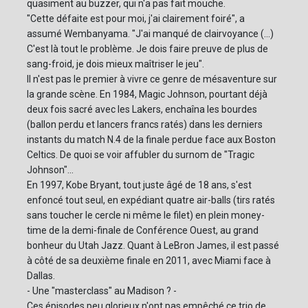
quasiment au buzzer, qui n'a pas fait mouche.
"Cette défaite est pour moi, j'ai clairement foiré", a
assumé Wembanyama. "J'ai manqué de clairvoyance (...)
C'est là tout le problème. Je dois faire preuve de plus de
sang-froid, je dois mieux maîtriser le jeu".
Il n'est pas le premier à vivre ce genre de mésaventure sur
la grande scène. En 1984, Magic Johnson, pourtant déjà
deux fois sacré avec les Lakers, enchaîna les bourdes
(ballon perdu et lancers francs ratés) dans les derniers
instants du match N.4 de la finale perdue face aux Boston
Celtics. De quoi se voir affubler du surnom de "Tragic
Johnson"...
En 1997, Kobe Bryant, tout juste âgé de 18 ans, s'est
enfoncé tout seul, en expédiant quatre air-balls (tirs ratés
sans toucher le cercle ni même le filet) en plein money-
time de la demi-finale de Conférence Ouest, au grand
bonheur du Utah Jazz. Quant à LeBron James, il est passé
à côté de sa deuxième finale en 2011, avec Miami face à
Dallas.
- Une "masterclass" au Madison ? -
Ces épisodes peu glorieux n'ont pas empêché ce trio de