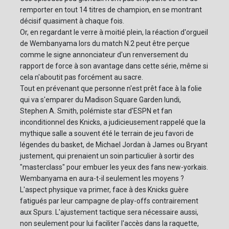
remporter en tout 14 titres de champion, en se montrant
décisif quasiment à chaque fois.
Or, en regardant le verre à moitié plein, la réaction d'orgueil
de Wembanyama lors du match N.2 peut être perçue
comme le signe annonciateur d'un renversement du
rapport de force à son avantage dans cette série, même si
cela n'aboutit pas forcément au sacre.
Tout en prévenant que personne n'est prêt face à la folie
qui va s'emparer du Madison Square Garden lundi,
Stephen A. Smith, polémiste star d'ESPN et fan
inconditionnel des Knicks, a judicieusement rappelé que la
mythique salle a souvent été le terrain de jeu favori de
légendes du basket, de Michael Jordan à James ou Bryant
justement, qui prenaient un soin particulier à sortir des
"masterclass" pour embuer les yeux des fans new-yorkais.
Wembanyama en aura-t-il seulement les moyens ?
L'aspect physique va primer, face à des Knicks guère
fatigués par leur campagne de play-offs contrairement
aux Spurs. L'ajustement tactique sera nécessaire aussi,
non seulement pour lui faciliter l'accès dans la raquette,