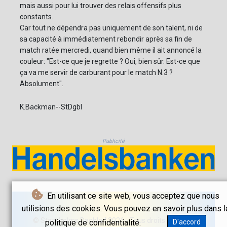
mais aussi pour lui trouver des relais offensifs plus
constants.
Car tout ne dépendra pas uniquement de son talent, ni de
sa capacité à immédiatement rebondir après sa fin de
match ratée mercredi, quand bien même il ait annoncé la
couleur: "Est-ce que je regrette ? Oui, bien sûr. Est-ce que
ça va me servir de carburant pour le match N.3 ?
Absolument".
K.Backman--StDgbl
Publicité
En utilisant ce site web, vous acceptez que nous
utilisions des cookies. Vous pouvez en savoir plus dans l
© Stockholms Dagblad 2026 - Tous droits réservés
politique de confidentialité.
D'accord