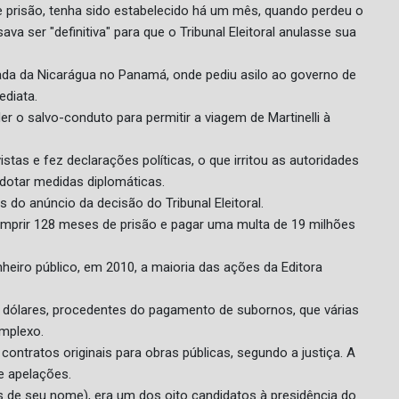
e prisão, tenha sido estabelecido há um mês, quando perdeu o
a ser "definitiva" para que o Tribunal Eleitoral anulasse sua
xada da Nicarágua no Panamá, onde pediu asilo ao governo de
ediata.
 o salvo-conduto para permitir a viagem de Martinelli à
stas e fez declarações políticas, o que irritou as autoridades
dotar medidas diplomáticas.
s do anúncio da decisão do Tribunal Eleitoral.
umprir 128 meses de prisão e pagar uma multa de 19 milhões
eiro público, em 2010, a maioria das ações da Editora
 de dólares, procedentes do pagamento de subornos, que várias
mplexo.
ontratos originais para obras públicas, segundo a justiça. A
e apelações.
iais de seu nome), era um dos oito candidatos à presidência do