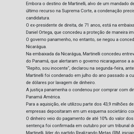
Embora o destino de Martinelli, alvo de um mandado d
último recurso na Suprema Corte, a condenação precisav
candidatura.
O ex-presidente de direita, de 71 anos, está na embai
Daniel Ortega, que concedeu a proteção de maneira im
O governo panamenho, no entanto, se negou a conceder
Nicarágua.
Na embaixada da Nicarágua, Martinelli concedeu entrevi
do Panamá, que alertaram o governo nicaraguense a a
"Repito, sou inocente", declarou na segunda-feira, ante
Martinelli foi condenado em julho do ano passado a c
de dólares por lavagem de dinheiro.
A justiça panamenha o condenou por comprar com dinh
Panamá América.
Para a aquisição, ele utilizou parte dos 43,9 milhões
empresas depositaram em um esquema societário co
O dinheiro veio do pagamento de até 10% do valor dos c
sentença foi confirmada em outubro por um tribunal d
Martinelli, líder do partido Realizando Metas (RM, inic