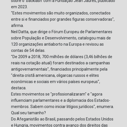
sobre o 'backlash' com a Fundação Jean Jaurès, publicado
em 2023.
"Estes movimentos são muito organizados, conectados
entre si e financiados por grandes figuras conservadoras",
afirma.
Neil Datta, que dirige o Fórum Europeu de Parlamentares
sobre População e Desenvolvimento, catalogou mais de
120 organizações antiaborto na Europa e revisou as
contas de 54 delas.
"De 2009 a 2018, 700 milhões de dólares (3,46 bilhões de
reais na cotação atual) foram destinados a campanhas
antigovernamentais", financiados principalmente pela
"direita cristã americana, oligarcas russos e elites
econômicas e sociais em vários países europeus",
destaca.
Estes movimentos se "profissionalizaram" e "agora
influenciam parlamentares e a diplomacia dos Estados-
membros. Sabem como iniciar litígios jurídicos", enumera.
Qual seu tamanho?
Do Afeganistão ao Brasil, passando pelos Estados Unidos
e Hungria, movimentos contra avanço dos direitos das