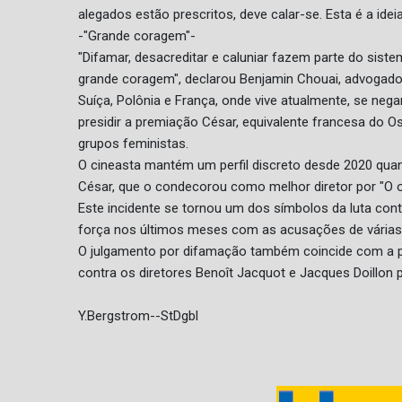
alegados estão prescritos, deve calar-se. Esta é a idei
-"Grande coragem"-
"Difamar, desacreditar e caluniar fazem parte do sist
grande coragem", declarou Benjamin Chouai, advogado
Suíça, Polônia e França, onde vive atualmente, se neg
presidir a premiação César, equivalente francesa do O
grupos feministas.
O cineasta mantém um perfil discreto desde 2020 quan
César, que o condecorou como melhor diretor por "O ofi
Este incidente se tornou um dos símbolos da luta co
força nos últimos meses com as acusações de várias 
O julgamento por difamação também coincide com a p
contra os diretores Benoît Jacquot e Jacques Doillon
Y.Bergstrom--StDgbl