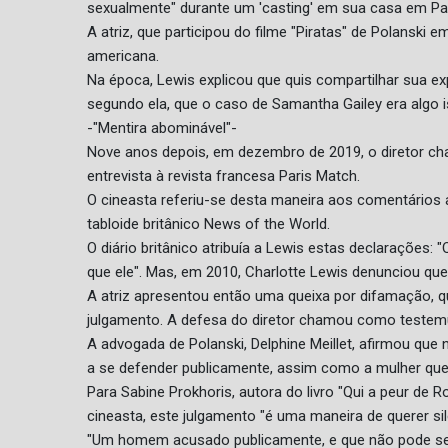
sexualmente" durante um 'casting' em sua casa em Par
A atriz, que participou do filme "Piratas" de Polanski
americana.
Na época, Lewis explicou que quis compartilhar sua ex
segundo ela, que o caso de Samantha Gailey era algo i
-"Mentira abominável"-
Nove anos depois, em dezembro de 2019, o diretor c
entrevista à revista francesa Paris Match.
O cineasta referiu-se desta maneira aos comentários a
tabloide britânico News of the World.
O diário britânico atribuía a Lewis estas declarações: 
que ele". Mas, em 2010, Charlotte Lewis denunciou que
A atriz apresentou então uma queixa por difamação,
julgamento. A defesa do diretor chamou como testemun
A advogada de Polanski, Delphine Meillet, afirmou que
a se defender publicamente, assim como a mulher que
Para Sabine Prokhoris, autora do livro "Qui a peur d
cineasta, este julgamento "é uma maneira de querer sile
"Um homem acusado publicamente, e que não pode se