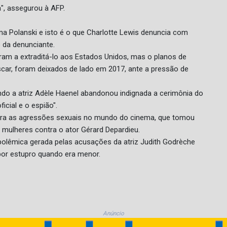
a", assegurou à AFP.
ema Polanski e isto é o que Charlotte Lewis denuncia com
 da denunciante.
aram a extraditá-lo aos Estados Unidos, mas o planos de
scar, foram deixados de lado em 2017, ante a pressão de
do a atriz Adèle Haenel abandonou indignada a cerimônia do
cial e o espião".
ntra as agressões sexuais no mundo do cinema, que tomou
mulheres contra o ator Gérard Depardieu.
olêmica gerada pelas acusações da atriz Judith Godrèche
 por estupro quando era menor.
Anúncio