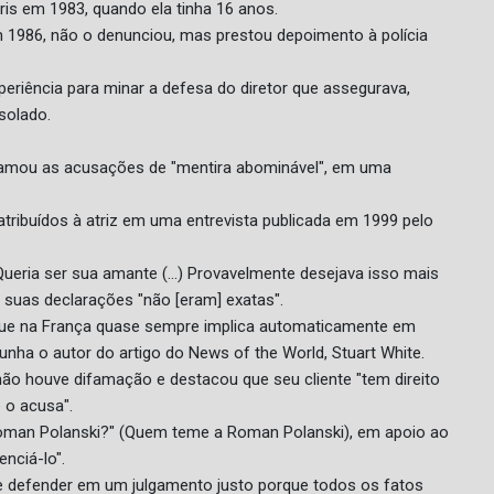
is em 1983, quando ela tinha 16 anos.
 em 1986, não o denunciou, mas prestou depoimento à polícia
periência para minar a defesa do diretor que assegurava,
solado.
hamou as acusações de "mentira abominável", em uma
tribuídos à atriz em uma entrevista publicada em 1999 pelo
"Queria ser sua amante (...) Provavelmente desejava isso mais
 suas declarações "não [eram] exatas".
 que na França quase sempre implica automaticamente em
ha o autor do artigo do News of the World, Stuart White.
 não houve difamação e destacou que seu cliente "tem direito
 o acusa".
e Roman Polanski?" (Quem teme a Roman Polanski), em apoio ao
nciá-lo".
 defender em um julgamento justo porque todos os fatos