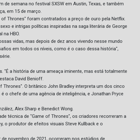
im de semana no festival SXSW em Austin, Texas, e também
ança, em 15 de março.
of Thrones" foram contratados a preço de ouro pela Netflix.
xo e intrigas políticas inspiradas na saga literária de George
al na HBO.
 nossas vidas, mas depois de dez anos vivendo nesse mundo
fios em todos os níveis, como é o caso dessa história",
érie.
as. "É a história de uma ameaça iminente, mas está totalmente
estaca David Benioff.
f Thrones". O britânico John Bradley interpreta um dos cinco
 é o chefe de uma agência de inteligência, e Jonathan Pryce
zález, Alex Sharp e Benedict Wong.
ade técnica de "Game of Thrones", os criadores recorreram a
, o produtor de efeitos visuais Steve Kullback e o
r de novembro de 2021, ocorreram nos estúdios de