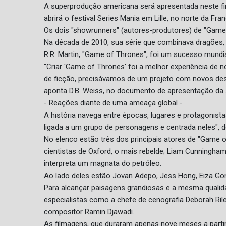
A superprodução americana será apresentada neste f
abrirá o festival Series Mania em Lille, no norte da Fr
Os dois "showrunners" (autores-produtores) de "Game 
Na década de 2010, sua série que combinava dragões, se
R.R. Martin, "Game of Thrones", foi um sucesso mundi
"Criar 'Game of Thrones' foi a melhor experiência de
de ficção, precisávamos de um projeto com novos desa
aponta D.B. Weiss, no documento de apresentação da s
- Reações diante de uma ameaça global -
A história navega entre épocas, lugares e protagonist
ligada a um grupo de personagens e centrada neles", d
No elenco estão três dos principais atores de "Game o
cientistas de Oxford, o mais rebelde; Liam Cunningham
interpreta um magnata do petróleo.
Ao lado deles estão Jovan Adepo, Jess Hong, Eiza Gon
Para alcançar paisagens grandiosas e a mesma qualid
especialistas como a chefe de cenografia Deborah Riley
compositor Ramin Djawadi.
As filmagens, que duraram apenas nove meses a parti