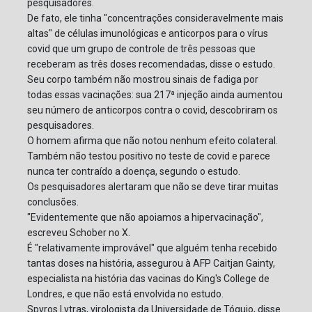
pesquisadores.
De fato, ele tinha "concentrações consideravelmente mais
altas" de células imunológicas e anticorpos para o vírus
covid que um grupo de controle de três pessoas que
receberam as três doses recomendadas, disse o estudo.
Seu corpo também não mostrou sinais de fadiga por
todas essas vacinações: sua 217ª injeção ainda aumentou
seu número de anticorpos contra o covid, descobriram os
pesquisadores.
O homem afirma que não notou nenhum efeito colateral.
Também não testou positivo no teste de covid e parece
nunca ter contraído a doença, segundo o estudo.
Os pesquisadores alertaram que não se deve tirar muitas
conclusões.
"Evidentemente que não apoiamos a hipervacinação",
escreveu Schober no X.
É "relativamente improvável" que alguém tenha recebido
tantas doses na história, assegurou à AFP Caitjan Gainty,
especialista na história das vacinas do King's College de
Londres, e que não está envolvida no estudo.
Spyros Lytras, virologista da Universidade de Tóquio, disse