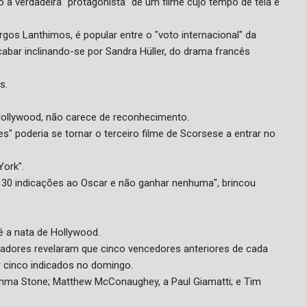
o a verdadeira "protagonista" de um filme cujo tempo de tela é
gos Lanthimos, é popular entre o "voto internacional" da
abar inclinando-se por Sandra Hüller, do drama francês
s.
Hollywood, não carece de reconhecimento.
s" poderia se tornar o terceiro filme de Scorsese a entrar no
York".
r 30 indicações ao Oscar e não ganhar nenhuma", brincou
é a nata de Hollywood.
adores revelaram que cinco vencedores anteriores de cada
r cinco indicados no domingo.
mma Stone; Matthew McConaughey, a Paul Giamatti; e Tim