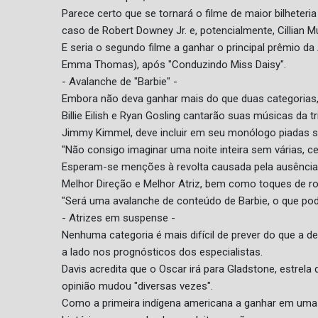
Parece certo que se tornará o filme de maior bilheteri
caso de Robert Downey Jr. e, potencialmente, Cillian M
E seria o segundo filme a ganhar o principal prêmio 
Emma Thomas), após "Conduzindo Miss Daisy".
- Avalanche de "Barbie" -
Embora não deva ganhar mais do que duas categorias, 
Billie Eilish e Ryan Gosling cantarão suas músicas da 
Jimmy Kimmel, deve incluir em seu monólogo piadas 
"Não consigo imaginar uma noite inteira sem várias, cen
Esperam-se menções à revolta causada pela ausência
Melhor Direção e Melhor Atriz, bem como toques de ro
"Será uma avalanche de conteúdo de Barbie, o que pod
- Atrizes em suspense -
Nenhuma categoria é mais difícil de prever do que a d
a lado nos prognósticos dos especialistas.
Davis acredita que o Oscar irá para Gladstone, estrel
opinião mudou "diversas vezes".
Como a primeira indígena americana a ganhar em uma