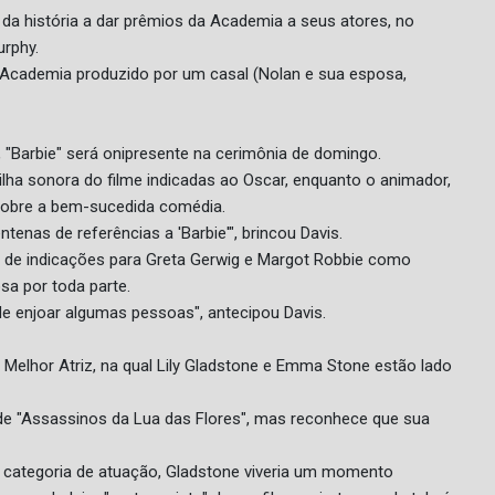
a da história a dar prêmios da Academia a seus atores, no
urphy.
da Academia produzido por um casal (Nolan e sua esposa,
"Barbie" será onipresente na cerimônia de domingo.
trilha sonora do filme indicadas ao Oscar, enquanto o animador,
sobre a bem-sucedida comédia.
tenas de referências a 'Barbie'", brincou Davis.
 de indicações para Greta Gerwig e Margot Robbie como
sa por toda parte.
e enjoar algumas pessoas", antecipou Davis.
e Melhor Atriz, na qual Lily Gladstone e Emma Stone estão lado
a de "Assassinos da Lua das Flores", mas reconhece que sua
 categoria de atuação, Gladstone viveria um momento