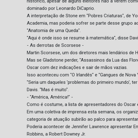
histórico, apesar de alguns eleitores não a verem com
dominado por Leonardo DiCaprio.
A interpretação de Stone em "Pobres Criaturas", de Yor
Academia, mas poderia sofrer se parte desse grupo ac
"Anatomia de uma Queda".
"Aqui é onde isso se resume à matemática", disse Davi
- As derrotas de Scorsese -
Martin Scorsese, um dos diretores mais lendários de 
Mas se Gladstone perder, "Assassinos da Lua das Flore
Oscar com dez indicações e sair de mãos vazias.
Isso aconteceu com "O Irlandês" e "Gangues de Nova 
"Seria um daqueles 'problemas do primeiro mundo', te
Davis. "Mas é muito".
- "América, América!" -
Como é costume, a lista de apresentadores do Oscar 
Em uma coletiva de imprensa esta semana, os organiz
categoria de atuação subirão ao palco para apresenta
Poderia acontecer de Jennifer Lawrence apresentar E
Robbins, a Robert Downey Jr.