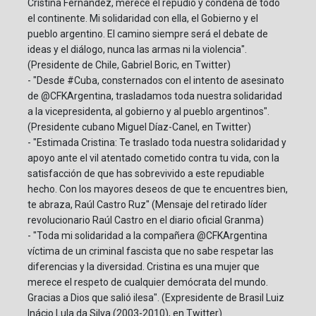
Cristina Fernández, merece el repudio y condena de todo
el continente. Mi solidaridad con ella, el Gobierno y el
pueblo argentino. El camino siempre será el debate de
ideas y el diálogo, nunca las armas ni la violencia".
(Presidente de Chile, Gabriel Boric, en Twitter)
- "Desde #Cuba, consternados con el intento de asesinato
de @CFKArgentina, trasladamos toda nuestra solidaridad
a la vicepresidenta, al gobierno y al pueblo argentinos".
(Presidente cubano Miguel Díaz-Canel, en Twitter)
- "Estimada Cristina: Te traslado toda nuestra solidaridad y
apoyo ante el vil atentado cometido contra tu vida, con la
satisfacción de que has sobrevivido a este repudiable
hecho. Con los mayores deseos de que te encuentres bien,
te abraza, Raúl Castro Ruz" (Mensaje del retirado líder
revolucionario Raúl Castro en el diario oficial Granma)
- "Toda mi solidaridad a la compañera @CFKArgentina
víctima de un criminal fascista que no sabe respetar las
diferencias y la diversidad. Cristina es una mujer que
merece el respeto de cualquier demócrata del mundo.
Gracias a Dios que salió ilesa". (Expresidente de Brasil Luiz
Inácio Lula da Silva (2003-2010), en Twitter)