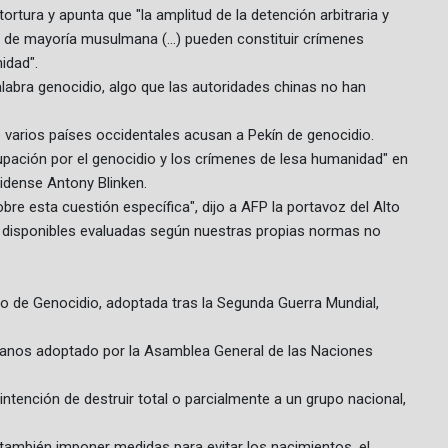
rtura y apunta que "la amplitud de la detención arbitraria y
 de mayoría musulmana (...) pueden constituir crímenes
idad".
abra genocidio, algo que las autoridades chinas no han
 varios países occidentales acusan a Pekín de genocidio.
upación por el genocidio y los crímenes de lesa humanidad" en
unidense Antony Blinken.
e esta cuestión específica", dijo a AFP la portavoz del Alto
disponibles evaluadas según nuestras propias normas no
to de Genocidio, adoptada tras la Segunda Guerra Mundial,
umanos adoptado por la Asamblea General de las Naciones
ntención de destruir total o parcialmente a un grupo nacional,
 también imponer medidas para evitar los nacimientos, el