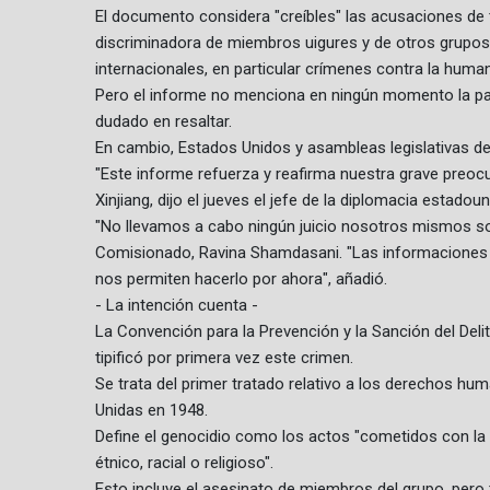
El documento considera "creíbles" las acusaciones de to
discriminadora de miembros uigures y de otros grupos
internacionales, en particular crímenes contra la human
Pero el informe no menciona en ningún momento la pal
dudado en resaltar.
En cambio, Estados Unidos y asambleas legislativas de
"Este informe refuerza y reafirma nuestra grave preoc
Xinjiang, dijo el jueves el jefe de la diplomacia estado
"No llevamos a cabo ningún juicio nosotros mismos sobr
Comisionado, Ravina Shamdasani. "Las informaciones 
nos permiten hacerlo por ahora", añadió.
- La intención cuenta -
La Convención para la Prevención y la Sanción del Deli
tipificó por primera vez este crimen.
Se trata del primer tratado relativo a los derechos h
Unidas en 1948.
Define el genocidio como los actos "cometidos con la i
étnico, racial o religioso".
Esto incluye el asesinato de miembros del grupo, pero