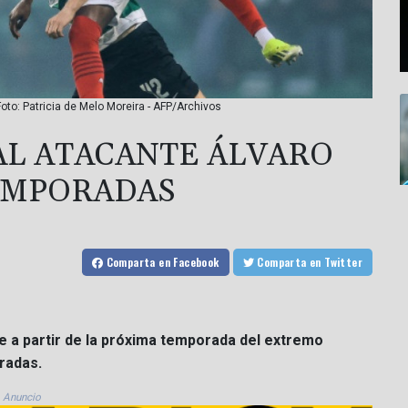
Foto: Patricia de Melo Moreira - AFP/Archivos
 AL ATACANTE ÁLVARO
TEMPORADAS
Comparta
en Facebook
Comparta
en Twitter
aje a partir de la próxima temporada del extremo
radas.
Anuncio