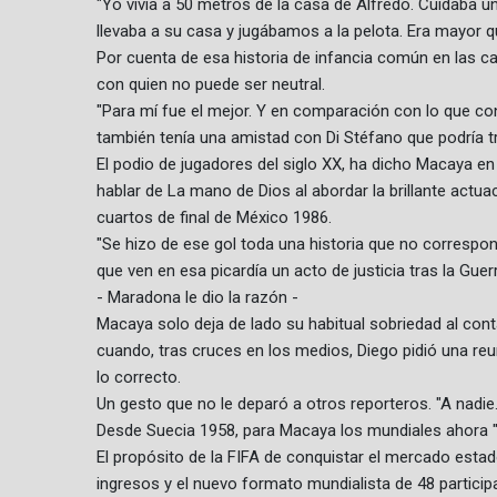
"Yo vivía a 50 metros de la casa de Alfredo. Cuidaba u
llevaba a su casa y jugábamos a la pelota. Era mayor qu
Por cuenta de esa historia de infancia común en las cal
con quien no puede ser neutral.
"Para mí fue el mejor. Y en comparación con lo que c
también tenía una amistad con Di Stéfano que podría tra
El podio de jugadores del siglo XX, ha dicho Macaya en
hablar de La mano de Dios al abordar la brillante actuac
cuartos de final de México 1986.
"Se hizo de ese gol toda una historia que no correspond
que ven en esa picardía un acto de justicia tras la Gue
- Maradona le dio la razón -
Macaya solo deja de lado su habitual sobriedad al conta
cuando, tras cruces en los medios, Diego pidió una reu
lo correcto.
Un gesto que no le deparó a otros reporteros. "A nadie. 
Desde Suecia 1958, para Macaya los mundiales ahora "
El propósito de la FIFA de conquistar el mercado estad
ingresos y el nuevo formato mundialista de 48 particip