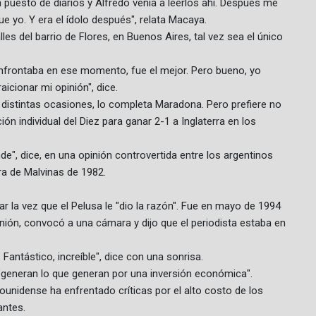
n puesto de diarios y Alfredo venía a leerlos ahí. Después me
e yo. Y era el ídolo después", relata Macaya.
les del barrio de Flores, en Buenos Aires, tal vez sea el único
onfrontaba en ese momento, fue el mejor. Pero bueno, yo
icionar mi opinión", dice.
 distintas ocasiones, lo completa Maradona. Pero prefiere no
ión individual del Diez para ganar 2-1 a Inglaterra en los
e", dice, en una opinión controvertida entre los argentinos
rra de Malvinas de 1982.
r la vez que el Pelusa le "dio la razón". Fue en mayo de 1994
nión, convocó a una cámara y dijo que el periodista estaba en
Fantástico, increíble", dice con una sonrisa.
generan lo que generan por una inversión económica".
ounidense ha enfrentado críticas por el alto costo de los
antes.