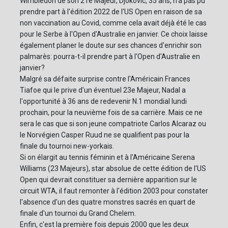
Wimbledon de son 21e Majeur, Djokovic, 35 ans, n'a pas pu
prendre part à l'édition 2022 de l'US Open en raison de sa
non vaccination au Covid, comme cela avait déjà été le cas
pour le Serbe à l'Open d'Australie en janvier. Ce choix laisse
également planer le doute sur ses chances d'enrichir son
palmarès: pourra-t-il prendre part à l'Open d'Australie en
janvier?
Malgré sa défaite surprise contre l'Américain Frances
Tiafoe qui le prive d'un éventuel 23e Majeur, Nadal a
l'opportunité à 36 ans de redevenir N.1 mondial lundi
prochain, pour la neuvième fois de sa carrière. Mais ce ne
sera le cas que si son jeune compatriote Carlos Alcaraz ou
le Norvégien Casper Ruud ne se qualifient pas pour la
finale du tournoi new-yorkais.
Si on élargit au tennis féminin et à l'Américaine Serena
Williams (23 Majeurs), star absolue de cette édition de l'US
Open qui devrait constituer sa dernière apparition sur le
circuit WTA, il faut remonter à l'édition 2003 pour constater
l'absence d'un des quatre monstres sacrés en quart de
finale d'un tournoi du Grand Chelem.
Enfin, c'est la première fois depuis 2000 que les deux