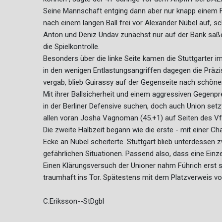
Seine Mannschaft entging dann aber nur knapp einem Fe
nach einem langen Ball frei vor Alexander Nübel auf, s
Anton und Deniz Undav zunächst nur auf der Bank saß
die Spielkontrolle.
Besonders über die linke Seite kamen die Stuttgarter i
in den wenigen Entlastungsangriffen dagegen die Präzi
vergab, blieb Guirassy auf der Gegenseite nach schöner
Mit ihrer Ballsicherheit und einem aggressiven Gegenp
in der Berliner Defensive suchen, doch auch Union setz
allen voran Josha Vagnoman (45.+1) auf Seiten des VfB
Die zweite Halbzeit begann wie die erste - mit einer Ch
Ecke an Nübel scheiterte. Stuttgart blieb unterdessen 
gefährlichen Situationen. Passend also, dass eine Einze
Einen Klärungsversuch der Unioner nahm Führich erst st
traumhaft ins Tor. Spätestens mit dem Platzverweis v
C.Eriksson--StDgbl