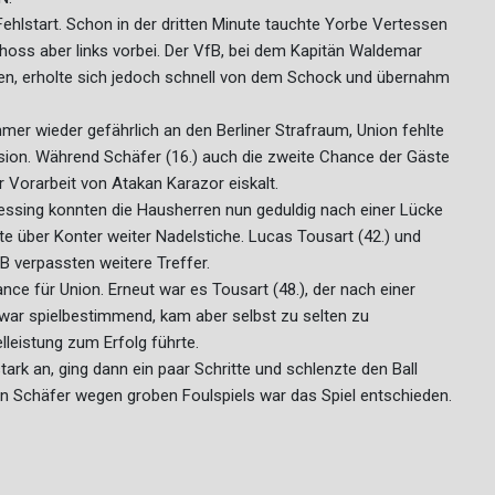
hlstart. Schon in der dritten Minute tauchte Yorbe Vertessen
choss aber links vorbei. Der VfB, bei dem Kapitän Waldemar
en, erholte sich jedoch schnell von dem Schock und übernahm
mmer wieder gefährlich an den Berliner Strafraum, Union fehlte
sion. Während Schäfer (16.) auch die zweite Chance der Gäste
 Vorarbeit von Atakan Karazor eiskalt.
ressing konnten die Hausherren nun geduldig nach einer Lücke
te über Konter weiter Nadelstiche. Lucas Tousart (42.) und
 verpassten weitere Treffer.
ance für Union. Erneut war es Tousart (48.), der nach einer
zwar spielbestimmend, kam aber selbst zu selten zu
lleistung zum Erfolg führte.
ark an, ging dann ein paar Schritte und schlenzte den Ball
on Schäfer wegen groben Foulspiels war das Spiel entschieden.