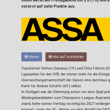
Union Berlin am Freitagabend mit 2:0 (1:0) und 
vorerst auf zehn Punkte aus.
Hören
Hör auf zuzuhören
Topstürmer Serhou Guirassy (19.) und Chris Führich (6
Ligaspielen für den VfB, der immer mehr für die Königs
Überraschungsmannschaft der Saison eine durchaus gu
Karte für Andras Schäfer (69.) selbst.
In Stuttgart war die Stimmung schon vor dem Spiel pr
Abstiegskandidaten zum Champions-League-Aspiranten
stand, hatte seinen Vertrag vorzeitig bis 2027 verlänge
können", sagte der 41-Jährige vor dem Anpfiff bei DAZ