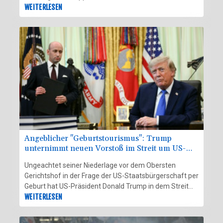
Friedensnobelpreisträgerin María Corina Machado. Am
WEITERLESEN
Ende der ersten Sitzung am Donnerstag (Ortszeit)
teilten beide Seiten in Onlinediensten mit, sie würden
eine "politische, friedliche, demokratische und
verfassungsgemäße Lösung" anstreben. Die
Delegation der Opposition wird von der lange im Exil
lebenden Ex-Abgeordneten Dinorah Figuera angeführt.
Angeblicher "Geburtstourismus": Trump
unternimmt neuen Vorstoß im Streit um US-
Staatsbürgerschaft
Ungeachtet seiner Niederlage vor dem Obersten
Gerichtshof in der Frage der US-Staatsbürgerschaft per
Geburt hat US-Präsident Donald Trump in dem Streit
einen neuen Vorstoß unternommen. Er unterzeichnete
WEITERLESEN
am Donnerstag (Ortszeit) ein Dekret, mit dem ein
angeblicher "Geburtstourismus" verhindert werden soll.