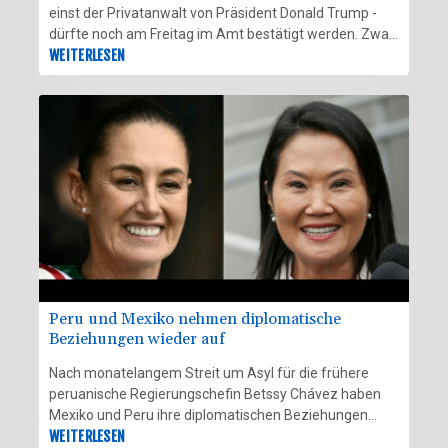
einst der Privatanwalt von Präsident Donald Trump -
dürfte noch am Freitag im Amt bestätigt werden. Zwar
kündigten mit Lisa Murkowski und Susan Collins zwei
WEITERLESEN
Senatorinnen von Trumps Republikanern an, gegen die
umstrittene Personalie stimmen zu wollen. Der bislang
zögerliche Republikaner Bill Cassidy gab aber bekannt,
Blanche seine Zustimmung zu geben.
Peru und Mexiko nehmen diplomatische
Beziehungen wieder auf
Nach monatelangem Streit um Asyl für die frühere
peruanische Regierungschefin Betssy Chávez haben
Mexiko und Peru ihre diplomatischen Beziehungen
wieder aufgenommen. Das teilten beide Seiten am
WEITERLESEN