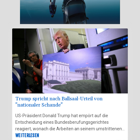
Trump spricht nach Ballsaal-Urteil von
"nationaler Schande"
US-Präsident Donald Trump hat empört auf die
Entscheidung eines Bundesberufungsgerichtes
reagiert, wonach die Arbeiten an seinem umstrittenen
Ballsaal-Projekt vorerst nicht weitergehen dürfen. Die
WEITERLESEN