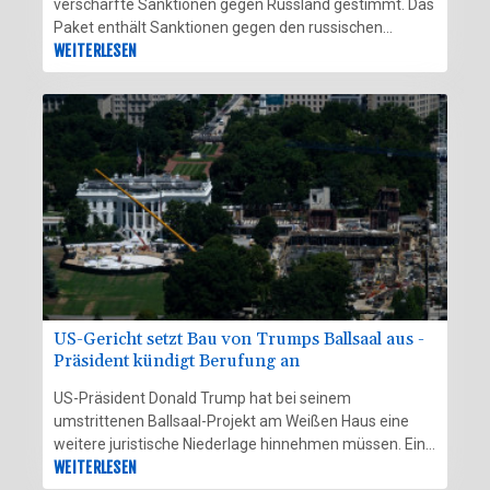
verschärfte Sanktionen gegen Russland gestimmt. Das
Paket enthält Sanktionen gegen den russischen
Präsidenten Wladimir Putin, eine Reihe russischer
WEITERLESEN
Beamter, Oligarchen und Banken sowie gegen die
sogenannte Schattenflotte, mit der Russland
bestehende Sanktionen umgeht. Es geht nun ans US-
Repräsentantenhaus, das wegen der Sommerpause
erst im September über die Sanktionen abstimmen
dürfte.
US-Gericht setzt Bau von Trumps Ballsaal aus -
Präsident kündigt Berufung an
US-Präsident Donald Trump hat bei seinem
umstrittenen Ballsaal-Projekt am Weißen Haus eine
weitere juristische Niederlage hinnehmen müssen. Ein
Bundesberufungsgericht bestätigte am Freitag die
WEITERLESEN