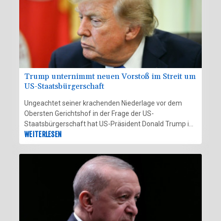
Trump unternimmt neuen Vorstoß im Streit um
US-Staatsbürgerschaft
Ungeachtet seiner krachenden Niederlage vor dem
Obersten Gerichtshof in der Frage der US-
Staatsbürgerschaft hat US-Präsident Donald Trump in
dem Streit einen weiteren Vorstoß unternommen. Er
WEITERLESEN
unterzeichnete am Donnerstag ein Dekret, mit dem der
sogenannte "Geburtstourismus" verhindert werden soll.
Seinen Angaben zufolge kommen unzählige
ausländische Frauen als Touristinnen "getarnt" bewusst
zum Entbinden in die USA, damit ihr Kind die US-
Staatsbürgerschaft erhält. Dies werde nun nicht mehr
möglich sein.