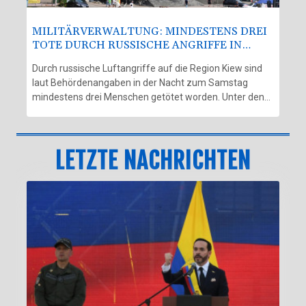
MILITÄRVERWALTUNG: MINDESTENS DREI
TOTE DURCH RUSSISCHE ANGRIFFE IN
REGION KIEW
Durch russische Luftangriffe auf die Region Kiew sind
laut Behördenangaben in der Nacht zum Samstag
mindestens drei Menschen getötet worden. Unter den
Opfern sei auch ein Kind, teilte die Militärverwaltung der
ukrainischen Hauptstadtregion mit. Bei den gleichen
Angriffen nordöstlich von Kiew seien drei weitere
LETZTE NACHRICHTEN
Menschen verletzt worden.