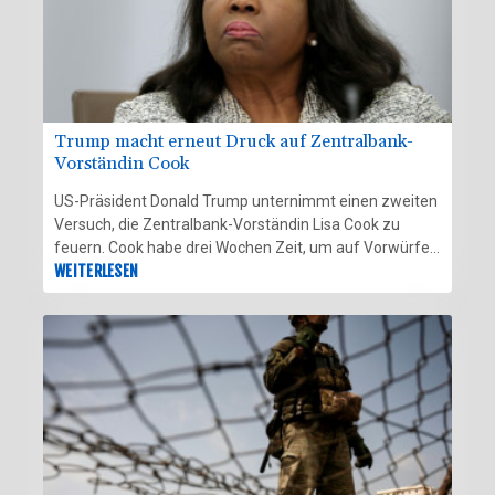
Trump macht erneut Druck auf Zentralbank-
Vorständin Cook
US-Präsident Donald Trump unternimmt einen zweiten
Versuch, die Zentralbank-Vorständin Lisa Cook zu
feuern. Cook habe drei Wochen Zeit, um auf Vorwürfe
wegen angeblicher Falschangaben bei
WEITERLESEN
Immobilienkrediten zu reagieren, heißt es in einem
Brief des Weißen Hauses, der AFP am Freitag vorlag.
Trump hatte bereits im vergangenen Jahr versucht,
Cook zu feuern, war aber vom obersten US-Gericht
gestoppt worden.