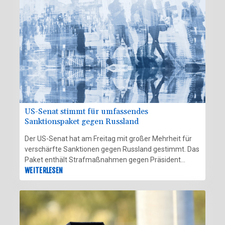
Bundesland anders beantwortet werden."
US-Senat stimmt für umfassendes
Sanktionspaket gegen Russland
Der US-Senat hat am Freitag mit großer Mehrheit für
verschärfte Sanktionen gegen Russland gestimmt. Das
Paket enthält Strafmaßnahmen gegen Präsident
Wladimir Putin sowie eine Reihe russischer Beamter,
WEITERLESEN
Oligarchen und Banken. Außerdem wird von
Washington erstmals die sogenannte Schattenflotte
ins Visier genommen, mit deren Schiffen Moskau
bereits bestehende internationale Sanktionen umgeht.