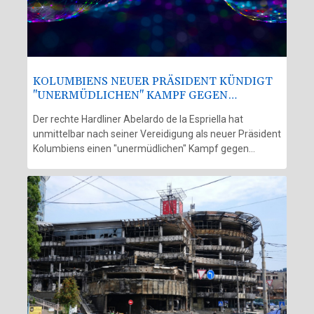
KOLUMBIENS NEUER PRÄSIDENT KÜNDIGT
"UNERMÜDLICHEN" KAMPF GEGEN
DROGENGEWALT AN
Der rechte Hardliner Abelardo de la Espriella hat
unmittelbar nach seiner Vereidigung als neuer Präsident
Kolumbiens einen "unermüdlichen" Kampf gegen
Drogengewalt angekündigt. Der Verbündete von US-
Präsident Donald Trump sagte am Freitag in Cali, er
werde wieder "Ordnung" in das südamerikanische Land
bringen. Der 48-jährige Politik-Neuling trat die Nachfolge
des linken Präsidenten Gustavo Petro an.