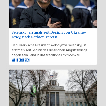
Selenskyj erstmals seit Beginn von Ukraine-
Krieg nach Serbien gereist
Der ukrainische Präsident Wolodymyr Selenskyj ist
erstmals seit Beginn des russischen Angriffskriegs
gegen sein Land in das traditionell mit Moskau
verbündete Serbien gereist. "Ich bin mit meinem Team
WEITERLESEN
in Serbien angekommen", schrieb Selenskyj am Freitag
im Kurzbotschaftendienst X und veröffentlichte dazu
ein Video seiner Ankunft in Belgrad. Über zwei Tage
seien "wichtige Gespräche" mit dem serbischen
Präsidenten Aleksandar Vucic und Regierungschef
Djuro Macut geplant.