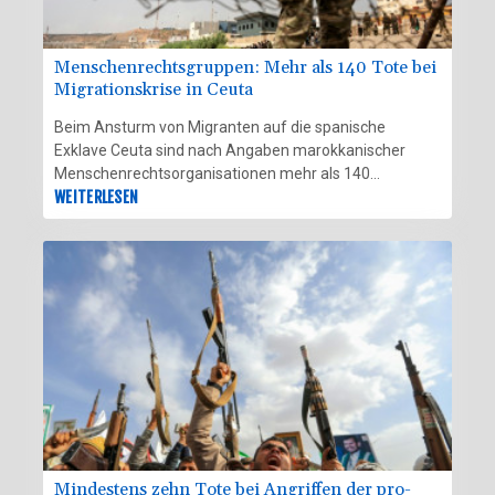
Menschenrechtsgruppen: Mehr als 140 Tote bei
Migrationskrise in Ceuta
Beim Ansturm von Migranten auf die spanische
Exklave Ceuta sind nach Angaben marokkanischer
Menschenrechtsorganisationen mehr als 140
Menschen ums Leben gekommen. Die
WEITERLESEN
Menschenrechtsgruppe AMDH und eine Vereinigung in
Europa ansässiger marokkanischer Organisationen
sprachen am Freitag von mindestens 141 Toten.
Mindestens zehn Tote bei Angriffen der pro-