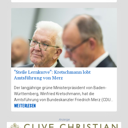
Freitag in einer gemeinsamen Erklärung mit. Chávez
habe ausreisen dürfen und befinde sich auf dem Weg
nach Mexiko, sagte die mexikanische Präsidentin
Claudia Sheinbaum vor Journalisten.
"Steile Lernkurve": Kretschmann lobt
Amtsführung von Merz
Der langjährige grüne Ministerpräsident von Baden-
Württemberg, Winfried Kretschmann, hat die
Amtsführung von Bundeskanzler Friedrich Merz (CDU)
gelobt. Merz habe vor der Übernahme des Amts keine
WEITERLESEN
Regierungserfahrung gehabt und "dafür eine steile
Lernkurve" demonstriert, sagte der Grünen-Politiker der
Anzeige
"Süddeutschen Zeitung" vom Samstag. Vor allem in der