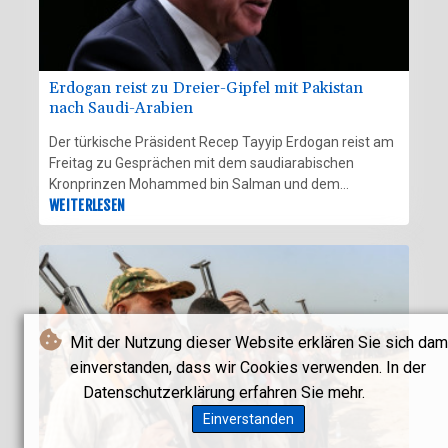
Erdogan reist zu Dreier-Gipfel mit Pakistan
nach Saudi-Arabien
Der türkische Präsident Recep Tayyip Erdogan reist am
Freitag zu Gesprächen mit dem saudiarabischen
Kronprinzen Mohammed bin Salman und dem
pakistanischen Regierungschef Shebaz Sharif nach
WEITERLESEN
Saudi-Arabien. Bei dem eintägigen Arbeitsbesuch
werde Erdogan mit beiden Regierungschefs
zusammentreffen, teilte der Kommunikationsdirektor
des türkischen Präsidentenamts, Burhanettin Duran,
am Donnerstagabend im Onlinedienst X mit. Riad
bestätigte ein Gipfeltreffen in Dschiddah am Freitag.
Mit der Nutzung dieser Website erklären Sie sich dam
einverstanden, dass wir Cookies verwenden. In der
Datenschutzerklärung erfahren Sie mehr.
Einverstanden