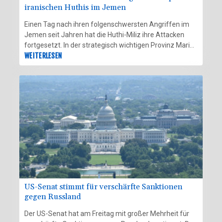
iranischen Huthis im Jemen
Einen Tag nach ihren folgenschwersten Angriffen im
Jemen seit Jahren hat die Huthi-Miliz ihre Attacken
fortgesetzt. In der strategisch wichtigen Provinz Marib
seien am Freitag acht Soldaten aus dem
WEITERLESEN
Regierungslager getötet worden, erfuhr die
Nachrichtenagentur AFP aus jemenitischen
Armeekreisen. Nach Angaben von Jemens
Gesundheitsminister Kasim Buhaibeh wurden in
derselben Provinz zudem mindestens zwei Zivilisten
getötet und 14 weitere verletzt. Die vom Iran
unterstützten Huthis bekannten sich zu den Angriffen.
US-Senat stimmt für verschärfte Sanktionen
gegen Russland
Der US-Senat hat am Freitag mit großer Mehrheit für