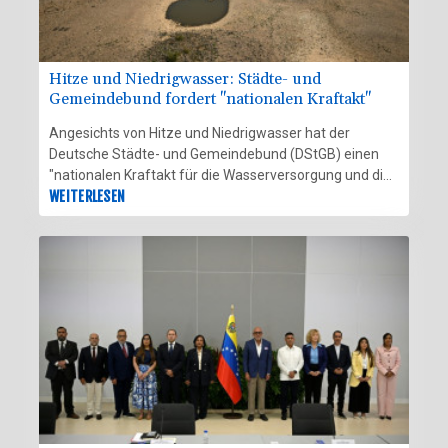
Hitze und Niedrigwasser: Städte- und
Gemeindebund fordert "nationalen Kraftakt"
Angesichts von Hitze und Niedrigwasser hat der
Deutsche Städte- und Gemeindebund (DStGB) einen
"nationalen Kraftakt für die Wasserversorgung und die
Klimaanpassung" in den Kommunen gefordert. "Bereits
WEITERLESEN
jetzt ist die Hälfte aller Landkreise und kreisfreien
Städte in Deutschland von akutem oder strukturellem
Grundwasserstress betroffen", sagte Präsident Ralph
Spiegler der "Rheinischen Post" (Freitagsausgabe).
Deutschland müsse Wasser daher "künftig als
strategische Ressource begreifen".