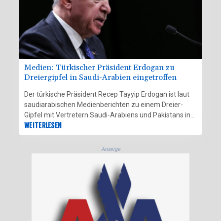
Medien: Türkischer Präsident Erdogan zu
Dreiergipfel in Saudi-Arabien eingetroffen
Der türkische Präsident Recep Tayyip Erdogan ist laut
saudiarabischen Medienberichten zu einem Dreier-
Gipfel mit Vertretern Saudi-Arabiens und Pakistans in
der saudiarabischen Stadt Dschidda eingetroffen.
WEITERLESEN
Erdogan kam am Freitag in der Hafenstadt am Roten
Meer an, wie der saudiarabische Fernsehsender
Anzeige
Alechbarija berichtete. Dort will er nach Angaben aus
saudiarabischen Regierungs- und Armeekreisen mit
dem saudiarabischen Kronprinzen Mohammed bin
Salman und dem pakistanischen Regierungschef
Shebaz Sharif einen Verteidigungspakt schließen.