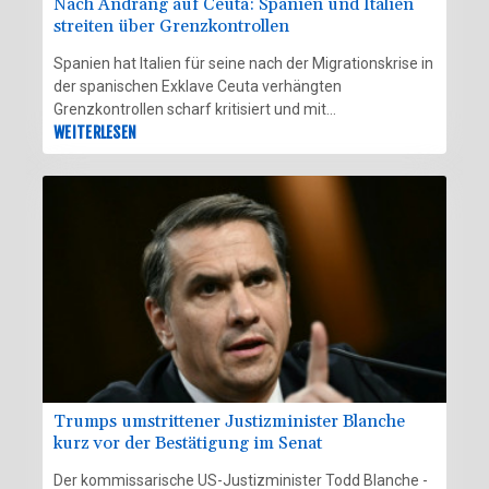
Nach Andrang auf Ceuta: Spanien und Italien
streiten über Grenzkontrollen
Spanien hat Italien für seine nach der Migrationskrise in
der spanischen Exklave Ceuta verhängten
Grenzkontrollen scharf kritisiert und mit
Gegenmaßnahmen gedroht. Die gegen Spanien
WEITERLESEN
gerichteten Grenzkontrollen seien "unfair, laufen den
Interessen der EU zuwider und diskriminieren die
spanische Bevölkerung", erklärte die spanische
Regierung am Freitag. Madrid setzte der Regierung in
Rom eine Frist bis Sonntag, diese wies die Forderungen
zurück.
Trumps umstrittener Justizminister Blanche
kurz vor der Bestätigung im Senat
Der kommissarische US-Justizminister Todd Blanche -