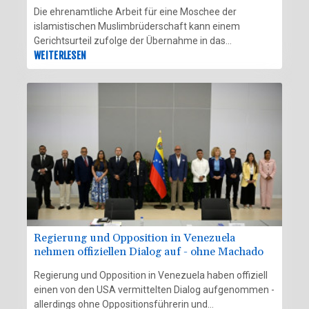
Die ehrenamtliche Arbeit für eine Moschee der
islamistischen Muslimbrüderschaft kann einem
Gerichtsurteil zufolge der Übernahme in das
Beamtenverhältnis entgegenstehen. Das entschied das
WEITERLESEN
Verwaltungsgericht Karlsruhe und wies damit die Klage
einer Mitarbeiterin der städtischen Ausländerbehörde
ab, wie das Gericht am Freitag in der baden-
württembergischen Stadt mitteilte.
Regierung und Opposition in Venezuela
nehmen offiziellen Dialog auf - ohne Machado
Regierung und Opposition in Venezuela haben offiziell
einen von den USA vermittelten Dialog aufgenommen -
allerdings ohne Oppositionsführerin und