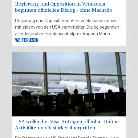
Regierung und Opposition in Venezuela
beginnen offiziellen Dialog - ohne Machado
Regierung und Opposition in Venezuela haben offiziell
mit einem von den USA vermittelten Dialog begonnen -
allerdings ohne Friedensnobelpreisträgerin María
Corina Machado. Bei den Gesprächen solle es um die
WEITERLESEN
Stärkung der Demokratie und die Garantie politischer
Rechte gehen, hieß es am Donnerstag beim
Zusammentreffen beider Seiten. Zudem solle
gemeinsam über das weitere Vorgehen nach dem
schweren Doppel-Erdbeben gehen, bei dem Ende Juni
mehr als 6000 Menschen getötet wurden.
USA wollen bei Visa-Anträgen offenbar Online-
Aktivitäten noch stärker überprüfen