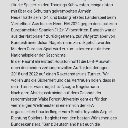
für die Spieler zu den Trainings Kühlwesten, einige übten
mit über die Schultern gekrempelten Ärmeln.
Neuer hatte sein 124. und bislang letztes Länderspiel beim
Viertelfinal-Aus bei der Heim-EM 2024 gegen den späteren
Europameister Spanien (1:2 n.V.) bestritten. Danach war er
aus der Nationalelf zurückgetreten, zur WM jetzt aber von
Bundestrainer Julian Nagelsmann zurückgeholt worden.
Mit dem Curacao-Spiel wird er zum ältesten deutschen
Nationalspieler der Geschichte.
In der Raumfahrerstadt Houston hofft die DFB-Auswahl
nach den beiden verhängnisvollen Auftaktniederlagen
2018 und 2022 auf einen Raketenstart ins Turnier. "Wir
wollen uns die Sicherheit und das Vertrauen holen, dass in
dem Turnier was möglich ist", sagte Nagelsmann.
Nach dem Abschlusstraining auf dem Gelände der
renommierten Wake Forest University geht es für den
viermaligen Weltmeister in einem von der FIFA
organisierten Charterflieger vom Smith Reynolds Airport
Richtung Spielort - begleitet von den besten Wünschen des
Bundeskanzlers. "Ganz Deutschland hält euch die