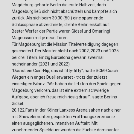
Magdeburg gehörte Berlin die erste Halbzeit, doch
Magdeburg ließ sich nicht abschütteln und kämpfte sich
zurück. Als sich beim 30:30 (50.) eine spannende
Schlussphase abzeichnete, drehte Berlin eiskalt auf.
Bester Werfer der Partie waren Gidsel und Omar Ingi
Magnusson mit je neun Toren.
Für Magdeburg ist die Mission Titelverteidigung dagegen
gescheitert. Der Meister bleibt nach 2002, 2023 und 2025
bei drei Titeln. Einzig Barcelona gewann zweimal
nacheinander (2021 und 2022).
"Das ist ein Coin-Flip, das ist fifty-fifty", hatte SCM-Coach
Wiegert ein enges Duell erwartet - trotz der zuletzt
einseitigen Bilanz. "Wir haben die letzten drei Spiele gegen
Magdeburg verloren, das ist eine extrem schwierige
Aufgabe, aber ich freue mich riesig drauf", sagte Berlins
Gidsel.
20.122 Fans in der Kölner Lanxess Arena sahen nach einer
mit Showelementen gespickten Eröffnungszeremonie
einen ausgeglichenen, intensiven Auftakt. Mit
zunehmender Spieldauer wurden die Füchse dominanter.