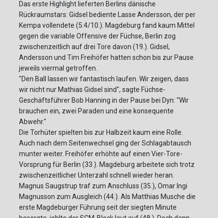
Das erste Highlight lieferten Berlins dänische
Rückraumstars: Gidsel bediente Lasse Andersson, der per
Kempa vollendete (5:4/10.). Magdeburg fand kaum Mittel
gegen die variable Offensive der Füchse, Berlin zog
zwischenzeitlich auf drei Tore davon (19.). Gidsel,
Andersson und Tim Freihöfer hatten schon bis zur Pause
jeweils viermal getroffen.
"Den Ball lassen wir fantastisch laufen. Wir zeigen, dass
wir nicht nur Mathias Gidsel sind", sagte Füchse-
Geschäftsführer Bob Hanning in der Pause bei Dyn: "Wir
brauchen ein, zwei Paraden und eine konsequente
Abwehr."
Die Torhüter spielten bis zur Halbzeit kaum eine Rolle.
Auch nach dem Seitenwechsel ging der Schlagabtausch
munter weiter. Freihöfer erhöhte auf einen Vier-Tore-
Vorsprung für Berlin (33.). Magdeburg arbeitete sich trotz
zwischenzeitlicher Unterzahl schnell wieder heran.
Magnus Saugstrup traf zum Anschluss (35.), Omar Ingi
Magnusson zum Ausgleich (44.). Als Matthias Musche die
erste Magdeburger Führung seit der siegten Minute