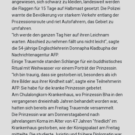
angewiesen, sich schwarz zu kleiden, landesweit werden
die Flaggen für 15 Tage auf Halbmast gesetzt. Die Polizei
warnte die Bevölkerung vor starkem Verkehr entlang der
Prozessionsroute und riet Autofahrern, das Gebiet zu
umfahren.
"Ich werde den ganzen Tag hier auf ihren Leichnam
warten. Abschied zu nehmen fällt uns nicht leicht", sagte
die 54-jährige Englischlehrerin Donnapha Kladbupha der
Nachrichtenagentur AFP.
Einige Trauernde standen Schlange für ein buddhistisches
Ritual mit Weihwasser vor einem Porträt der Prinzessin.
"Ich bin traurig, dass sie gestorben ist, besonders als ich
ihre Bilder aus ihrer Kindheit sah", sagte eine Teilnehmerin
AFP. Sie habe für die kranke Prinzessin gebetet.
Am Chulalongkorn-Krankenhaus, wo Prinzessin Bha in den
vergangenen dreieinhalb Jahren behandelt worden war,
hatten sich bereits am Freitag Trauernde versammelt.
Die Prinzessin war am Donnerstagabend nach
jahrelangem Koma im Alter von 47 Jahren "friedlich" im
Krankenhaus gestorben, wie der Königspalast am Freitag
mitteilte. Die studierte Juristin und frühere Diplomatin war